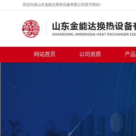
欢迎光临山东金能达换热设备有限公司官方网站！
网站首页
公司资质
产品
板式
板式换
热交
供水环
电站辅
消防给